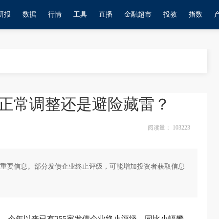
研报
数据
行情
工具
直播
金融超市
投教
指数
正常调整还是避险藏雷？
阅读量：
103223
重要信息。部分发债企业终止评级，可能增加投资者获取信息
日，今年以来已有255家发债企业终止评级，同比小幅攀