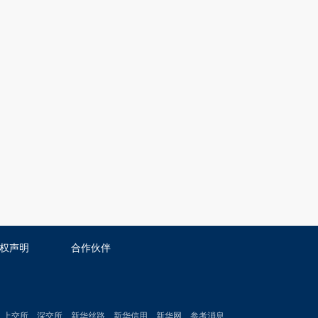
权声明
合作伙伴
上交所
深交所
新华丝路
新华信用
新华网
参考消息