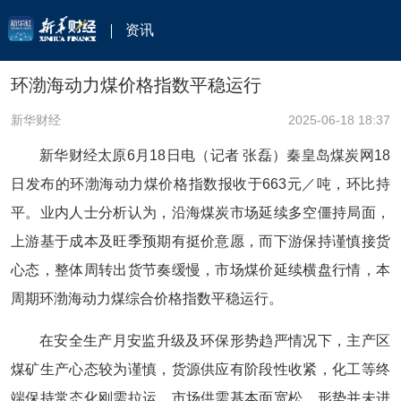
资讯
环渤海动力煤价格指数平稳运行
新华财经
2025-06-18 18:37
新华财经太原6月18日电（记者 张磊）秦皇岛煤炭网18
日发布的环渤海动力煤价格指数报收于663元／吨，环比持
平。业内人士分析认为，沿海煤炭市场延续多空僵持局面，
上游基于成本及旺季预期有挺价意愿，而下游保持谨慎接货
心态，整体周转出货节奏缓慢，市场煤价延续横盘行情，本
周期环渤海动力煤综合价格指数平稳运行。
在安全生产月安监升级及环保形势趋严情况下，主产区
煤矿生产心态较为谨慎，货源供应有阶段性收紧，化工等终
端保持常态化刚需拉运，市场供需基本面宽松，形势并未进