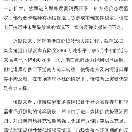
一步扩大。然而进入迎峰度夏消费旺季，矿方稳价态度坚
定，部分低卡煤种有小幅探涨，货源成本端支撑稳定。但在
电厂拉运并未明显放量的情况下，煤价反弹支撑依旧不足。
近期以来，环渤海港口延续波动去库进程，截至18日，
秦唐沧港口煤炭库存降至2866万吨水平，较5月中旬的近年
来高点已下降450万吨，北方港口疏港压力得到明显缓解。
但北港库存多向下游南方港口转移，使得南方及内河港口库
存不降反增。在市场需求不旺的情况下，价格向上突破仍缺
乏有力支撑。
短期来看，沿海煤炭市场将继续处于社会高库存与旺季
需求回升预期的博弈阶段，后市由于进口煤比价优势逐渐回
归，对沿海市场补充预期增强，叠加产业链库存供应充足、
清洁能源规模性替代增强等情况，市场煤价在旺季期间的反