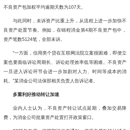
不良资产包加权平均逾期天数为107天。
与此同时，未诉资产比重上升，从流程上进一步加快不
良资产处置节奏。例如，在锦程消金第4期不良资产包中，
资产笔数5124笔，全部未诉。
“一方面，信用类个贷在互联网法院立案很困难，即便立
案也要面临诉讼周期长、诉讼处理效率低等困难。不良资产
一旦进入诉讼环节会进一步加剧对人力、时间等成本的消
耗。”某消金公司法保部相关负责人告诉记者。
多重利好推动转让加速
业内人士认为，不良资产转让试点延期，叠加交易降
费，为消金公司批量资产处置打开政策窗口。