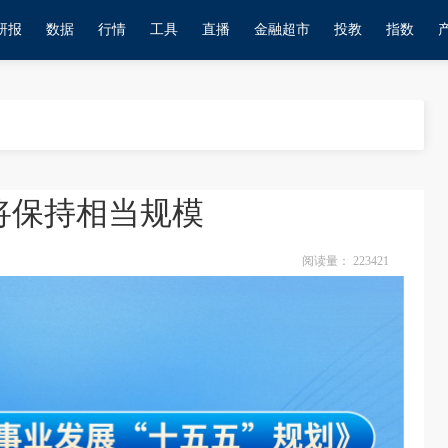
研报
数据
行情
工具
直播
金融超市
投教
指数
将保持相当规模
阅读量：
223421