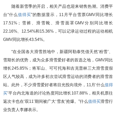
随着新雪季的开启，相关产品也迎来销售热潮。消费平
台“什么
值得买
”的数据显示，11月平台雪票GMV同比增长
17.51%；雪裤、滑雪靴、滑雪面罩GMV分别同比增长
22.16%、12.54%和15.36%，可以记录运动过程的运动相机
GMV同比增长43.54%。
“在全国各大滑雪胜地中，新疆阿勒泰凭借天然‘粉雪’、
雪期长的优势，成为众多滑雪爱好者的首选之地，GMV同比
增长245.85%；将军山、可可托海和吉克普林三大滑雪度假
区人气较高，成为许多初次尝试滑雪运动的消费者的滑雪首
站。此外，不少滑雪爱好者将目光投向境外，11月‘什么
值得
买
’平台内北海道的讨论热度同比增长107.88%，相关机票往
返次卡也在‘双11’期间被广大‘雪友’抢爆。”什么
值得买
滑雪行
业负责人李娜表示。