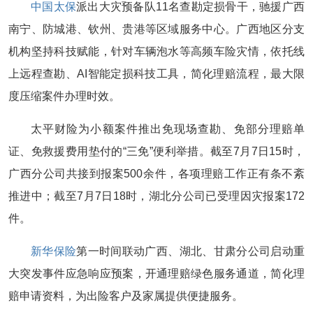
中国太保
派出大灾预备队11名查勘定损骨干，驰援广西
南宁、防城港、钦州、贵港等区域服务中心。广西地区分支
机构坚持科技赋能，针对车辆泡水等高频车险灾情，依托线
上远程查勘、AI智能定损科技工具，简化理赔流程，最大限
度压缩案件办理时效。
太平财险为小额案件推出免现场查勘、免部分理赔单
证、免救援费用垫付的“三免”便利举措。截至7月7日15时，
广西分公司共接到报案500余件，各项理赔工作正有条不紊
推进中；截至7月7日18时，湖北分公司已受理因灾报案172
件。
新华保险
第一时间联动广西、湖北、甘肃分公司启动重
大突发事件应急响应预案，开通理赔绿色服务通道，简化理
赔申请资料，为出险客户及家属提供便捷服务。