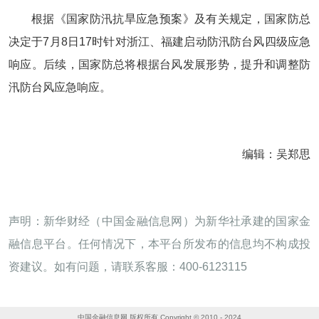
根据《国家防汛抗旱应急预案》及有关规定，国家防总
决定于7月8日17时针对浙江、福建启动防汛防台风四级应急
响应。后续，国家防总将根据台风发展形势，提升和调整防
汛防台风应急响应。
编辑：吴郑思
声明：新华财经（中国金融信息网）为新华社承建的国家金
融信息平台。任何情况下，本平台所发布的信息均不构成投
资建议。如有问题，请联系客服：400-6123115
中国金融信息网 版权所有 Copyright © 2010 - 2024