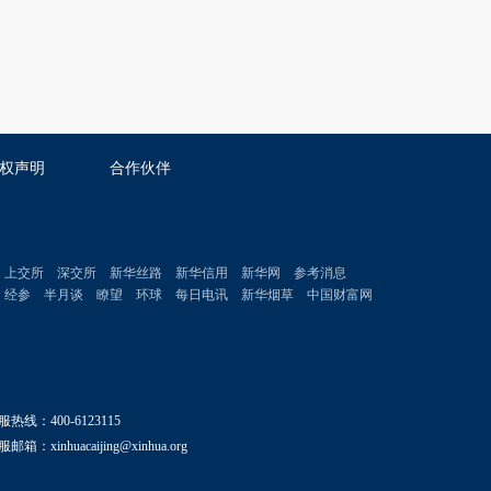
权声明
合作伙伴
上交所
深交所
新华丝路
新华信用
新华网
参考消息
经参
半月谈
瞭望
环球
每日电讯
新华烟草
中国财富网
服热线：400-6123115
邮箱：xinhuacaijing@xinhua.org