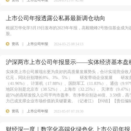
资讯
|
上市公司年报
2024-05-15 07:42:48
上市公司年报透露公私募最新调仓动向
根据万华化学3月19日发布的2023年年报，高毅晓峰2号致信基金成为
股。
资讯
|
上市公司年报
2024-03-25 08:14:13
沪深两市上市公司年报显示——实体经济基本盘
实体类上市公司展现出更为良好的高质量发展势头，合计实现营业收入41.
亿元，同比分别增长8%、3%、5%； 研发带动企业发展 研发
（41.96%）、计算机（17.88%）、国防军工（11.83%）、通信
地区分别是北京市（38.52%）、上海市（32.25%）、天津市（9.
超5%的高研发投入公司平均市盈率、市净率分别达46倍、3.59倍，高
力已成支撑企业市场价值的关键要素。（记者江）【纠错】【责任编辑
资讯
|
上市公司年报
2023-05-07 07:19:30
财经深一度｜数字化高端化绿色化 上市公司年