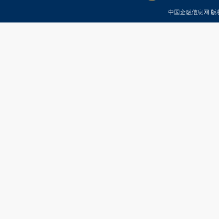
中国金融信息网 版权所有 Co