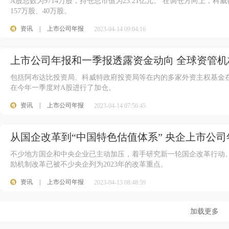
A股总数为9714万股，持仓总市值为23.21亿元。 在调仓方向上
157万股、40万股。
资讯
|
上市公司年报
2023-04-14 09:04:16
上市公司年报和一季报透露资金动向 全球资管机
包括阿布达比投资局、科威特政府投资局等在内的多家外资主权基金在
在今年一季度对A股进行了加仓。
资讯
|
上市公司年报
2023-04-14 07:56:45
从国企改革到“中国特色估值体系” 央企上市公
不少地方国企和中央企业已主动加压，着手研究新一轮国企改革行动
励机制改革已被不少央企列为2023年的改革重点。
资讯
|
上市公司年报
2023-04-13 08:48:59
加载更多