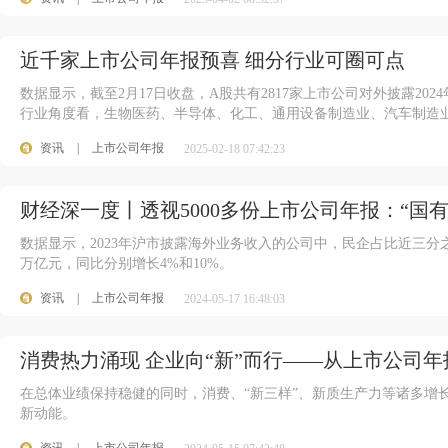
近千家上市公司年报预喜 细分行业可圈可点
数据显示，截至2月17日收盘，A股共有2817家上市公司对外披露20
行业角度看，生物医药、半导体、化工、通用设备制造业、汽车制造
资讯
|
上市公司年报
2025-02-18 07:42:23
财经深一度丨透视5000多份上市公司年报：“国有
数据显示，2023年沪市披露海外业务收入的公司中，民企占比近三分之二
万亿元，同比分别增长4%和10%。
资讯
|
上市公司年报
2024-05-17 16:48:03
消费热力涌现 企业向“新”而行——从上市公司
在总体业绩保持稳健的同时，消费、“新三样”、新质生产力等诸多增
新动能。