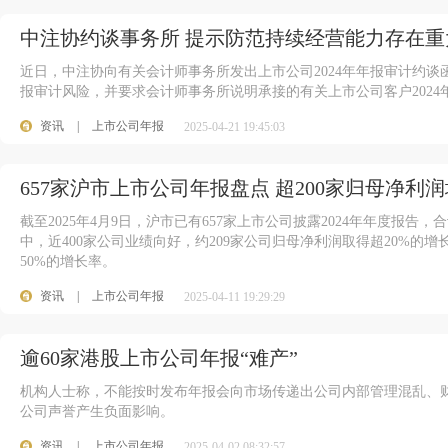
中注协约谈事务所 提示防范持续经营能力存在
近日，中注协向有关会计师事务所发出上市公司2024年年报审计约
报审计风险，并要求会计师事务所说明承接的有关上市公司客户2024
资讯
|
上市公司年报
2025-04-21 19:45:03
657家沪市上市公司年报盘点 超200家归母净利润
截至2025年4月9日，沪市已有657家上市公司披露2024年年度报告，
中，近400家公司业绩向好，约209家公司归母净利润取得超20%的增
50%的增长率。
资讯
|
上市公司年报
2025-04-11 19:29:29
逾60家港股上市公司年报“难产”
机构人士称，不能按时发布年报会向市场传递出公司内部管理混乱、
公司声誉产生负面影响。
资讯
|
上市公司年报
2025-04-02 08:32:57