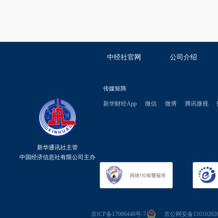
中经社官网
公司介绍
传媒矩阵
新华财经App
微信
微博
腾讯微视
新华通讯社主管
中国经济信息社有限公司主办
京ICP备17000448号-7
京公网安备110102020