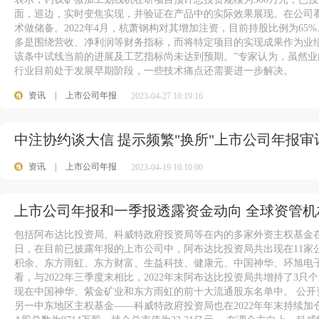
面，巡边，实时变焦实现，并验证在产品中的实际效果展现。在公司
术做储备。2022年4月，杭萧钢构对其增加注资，目前持股比例为65
多是围绕营收、净利润等财务指标，而将特定项目的实现成果作为业
该条中试线当前的进展及工艺指标尚未达到预期。”专家认为，虽然
行业目前处于发展早期阶段，一些技术痛点还需要进一步解决。
资讯
|
上市公司年报
2023-04-27 10:19:16
中注协约谈大信 提示频繁"换所"上市公司年报审
资讯
|
上市公司年报
2023-04-19 10:10:00
上市公司年报和一季报透露资金动向 全球资管机
包括阿布达比投资局、科威特政府投资局等在内的多家外资主权基金在202
日，在目前已披露年报的上市公司中，阿布达比投资局共出现在11家
积余、东方雨虹、东方财富、生益科技、健康元、中国神华、环旭电
看，与2022年三季度末相比，2022年末阿布达比投资局共增持了3只
现在中国神华、紫金矿业和东方雨虹的前十大流通股东名单中。 公开资
另一中东地区主权基金——科威特政府投资局也在2022年年末持续