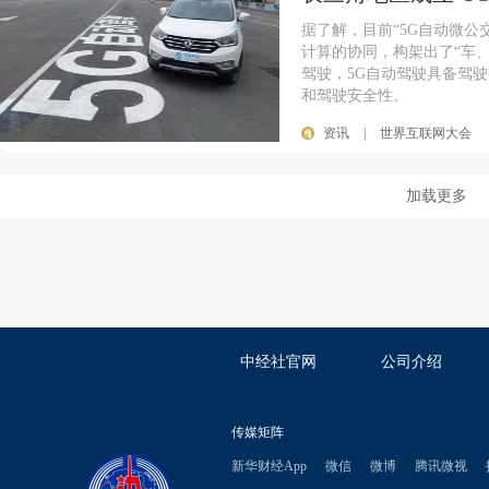
据了解，目前“5G自动微公
计算的协同，构架出了“车、
驾驶，5G自动驾驶具备驾
和驾驶安全性。
资讯
|
世界互联网大会
加载更多
中经社官网
公司介绍
传媒矩阵
新华财经App
微信
微博
腾讯微视