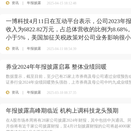
资讯
|
年报披露
2025-04-15 18:12:48
一博科技4月11日在互动平台表示，公司2023
收入为6822.82万元，占总体营收的比例为8.
小于5%，美国加征关税政策对公司业务影响很小
资讯
|
年报披露
2025-04-11 08:54:39
券业2024年年报披露启幕 整体业绩回暖
数据显示，截至目前，至少已有25家上市券商及母公司通过业绩预告或
证券行业2024年业绩回暖势头强劲，上市券商及母公司中约九成业绩
资讯
|
年报披露
2025-03-18 08:37:35
年报披露高峰期临近 机构上调科技龙头预期
在A股市场本周将有28家公司披露2024年财报，其中包括中兴通讯
月份将有近千家公司披露财报，至4月计划披露财报的公司将超4000