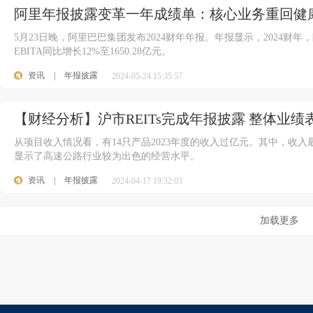
阿里年报披露变革一年成绩单：核心业务重回健康
5月23日晚，阿里巴巴集团发布2024财年年报。年报显示，2024财年，
EBITA同比增长12%至1650.28亿元。
资讯
|
年报披露
2024-05-24 15:35:57
【财经分析】沪市REITs完成年报披露 整体业
从项目收入情况看，有14只产品2023年度的收入过亿元。其中，收入最
显示了高速公路行业较为出色的经营水平。
资讯
|
年报披露
2024-04-17 19:32:03
加载更多