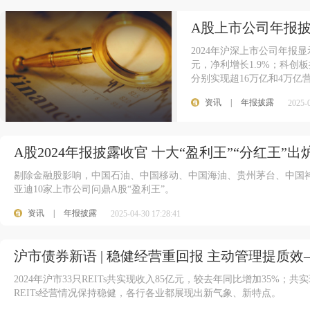
A股上市公司年报披
2024年沪深上市公司年报
元，净利增长1.9%；科创
分别实现超16万亿和4万
资讯
|
年报披露
2025-0
A股2024年报披露收官 十大“盈利王”“分红王”出
剔除金融股影响，中国石油、中国移动、中国海油、贵州茅台、中国
亚迪10家上市公司问鼎A股“盈利王”。
资讯
|
年报披露
2025-04-30 17:28:41
沪市债券新语 | 稳健经营重回报 主动管理提质效—
2024年沪市33只REITs共实现收入85亿元，较去年同比增加35%
REITs经营情况保持稳健，各行各业都展现出新气象、新特点。