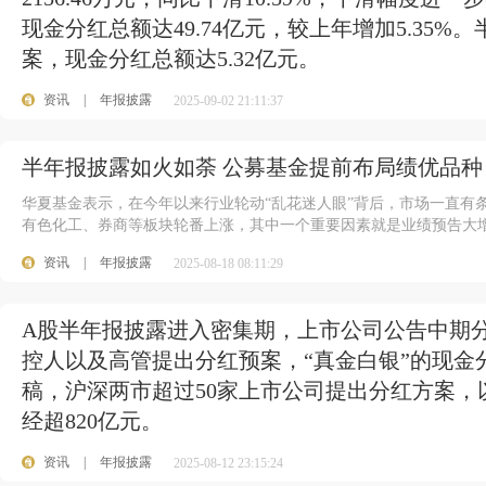
现金分红总额达49.74亿元，较上年增加5.35
案，现金分红总额达5.32亿元。
资讯
|
年报披露
2025-09-02 21:11:37
半年报披露如火如荼 公募基金提前布局绩优品种
华夏基金表示，在今年以来行业轮动“乱花迷人眼”背后，市场一直有
有色化工、券商等板块轮番上涨，其中一个重要因素就是业绩预告大
资讯
|
年报披露
2025-08-18 08:11:29
A股半年报披露进入密集期，上市公司公告中期
控人以及高管提出分红预案，“真金白银”的现金
稿，沪深两市超过50家上市公司提出分红方案
经超820亿元。
资讯
|
年报披露
2025-08-12 23:15:24