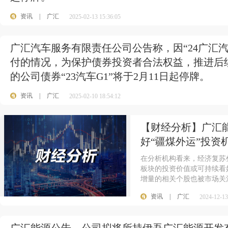
资讯
|
广汇
2025-02-13 15:36:05
广汇汽车服务有限责任公司公告称，因“24广汇汽车
付的情况，为保护债券投资者合法权益，推进后
的公司债券“23汽车G1”将于2月11日起停牌。
资讯
|
广汇
2025-02-10 18:54:12
【财经分析】广汇
好“疆煤外运”投资
在分析机构看来，经济复苏
板块的投资价值或可持续看
增量的相关个股也被市场关
资讯
|
广汇
2024-12-13