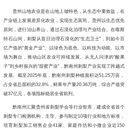
贵州山地农业是在山地上做特色，从生态中要效益，在
产业链上发展差异化农业，实现生态富民。贵州以生态优先
原则，进行治山养山，通过石漠化治理与产业结合。在喀斯
特石山间，刺梨从昔日治理石漠化的“生态卫士”，到如今百
亿产值的“黄金产业”。以绿色为底色、以科技为动能、以市
场为舞台，推动山区农业可持续发展。从无人问津的“酸果
子”到乡村振兴的“甜蜜产业”，黔南州刺梨产业实现了跨越式
发展。截至2025年底，黔南州刺梨种植面积达51.25万亩，
占全省总面积的32.8%，鲜果年产量20.36万吨，综合产值突
破37亿元，各项指标稳居全省前列。
黔南州汇聚贵州省刺梨学会等行业智库，建成全省首个
刺梨专门检测机构，主导、参与制定10项行业和地方标准，
培育刺梨加工销售企业41家、家庭作坊和小微企业近150