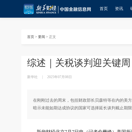
首页
资讯
首页
>
要闻
>
正文
综述｜关税谈判迎关键周
新华社
|
2025年07月08日
在刚刚过去的周末，包括财政部长贝森特等在内的美方
暗示未能如期达成协议的国家可选择延长谈判截止期限
新华财经北京7月7日电（记者俞懋峰）美国所谓