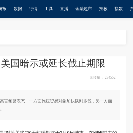
研报
数据
行情
工具
直播
金融超市
投教
指数
 美国暗示或延长截止期限
阅读量：
234552
高官频繁表态，一方面施压贸易对象加快谈判步伐，另一方面
。
“对等关税”90天暂缓期将于7月9日结束。在刚刚过去的