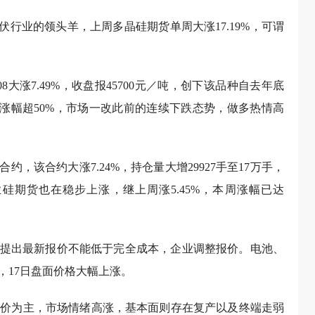
伏行业的领头羊，上周多晶硅期货单周大涨17.19%，可谓
8大涨7.49%，收盘报45700元／吨，创下该品种自去年底
累计涨幅超50%，市场一改此前的连续下跌态势，做多热情高
约，该合约大涨7.24%，持仓量大增29927手至17万手，
期货也在稳步上涨，继上周涨5.45%，本周涨幅已达
提出最新报价不能低于完全成本，企业调整报价。电池、
，17日盘面价格大幅上涨。
的提价为主，市场情绪高涨，基本面则存在复产以及终端走弱