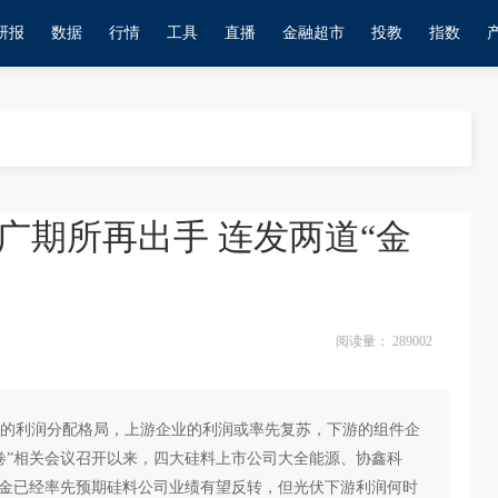
研报
数据
行情
工具
直播
金融超市
投教
指数
广期所再出手 连发两道“金
阅读量：
289002
的利润分配格局，上游企业的利润或率先复苏，下游的组件企
卷”相关会议召开以来，四大硅料上市公司大全能源、协鑫科
资金已经率先预期硅料公司业绩有望反转，但光伏下游利润何时