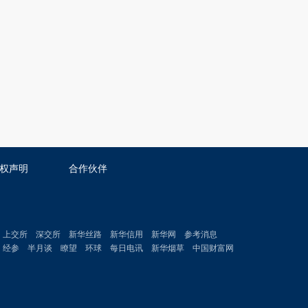
权声明
合作伙伴
上交所
深交所
新华丝路
新华信用
新华网
参考消息
经参
半月谈
瞭望
环球
每日电讯
新华烟草
中国财富网