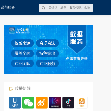
产品与服务
传播矩阵