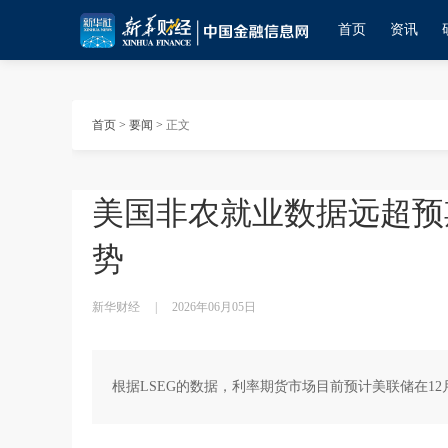
首页
资讯
首页
>
要闻
>
正文
美国非农就业数据远超预
势
新华财经
|
2026年06月05日
根据LSEG的数据，利率期货市场目前预计美联储在12