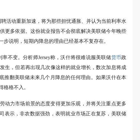
今年春季招聘活动重新加速，将为那些担忧通胀、并认为当前利率水
供更多依据。这份就业报告不会彻底解决美联储今年晚些
一步说明，短期内降息的理由已经基本不复存在。
率不变。分析师Jersey称，沃什将很难说服美联储
货币
政
发生，但若再出现几次像这样的就业增长，数次加息将成
将彻底推翻美联储未来几个月降息的任何理由。如果沃什在本
得格格不入。
劳动力市场前景的态度变得更加乐观，并将关注重点更多
管理公司表示，非农数据强劲，表明就业市场正在复苏，美联储