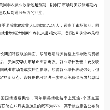
的美国非农就业数据远超预期，削弱了市场对美联储短期内
息以应对通胀压力的押注。
季调后非农就业人口增加17.2万人，远高于市场预期。同
就业增幅达到两年多以来最强水平。美国5月失业率录得
长期招聘疲软的局面。尽管近期能源价格上涨导致消费者
后，美国劳动力市场正重新走强。就业增长改善主要反映
国就业市场造成实质性影响。尽管就业增长表现强劲，但
员”均衡状态。该数据也可能进一步推动美联储考虑加息以
。美国国债遭遇抛售，两年期美债收益率上涨逾7个基点至
计美联储在12月实施加息的概率为65%，高于就业报告公布前