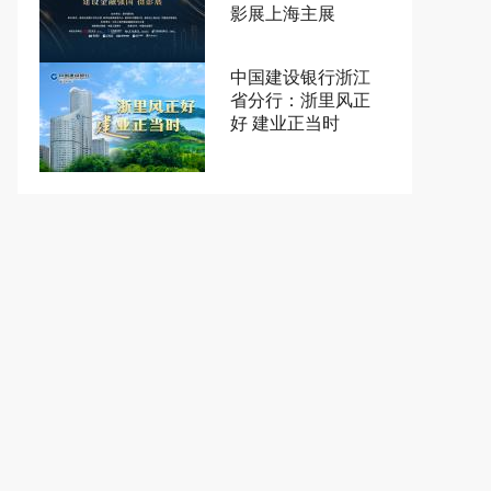
影展上海主展
中国建设银行浙江
省分行：浙里风正
好 建业正当时