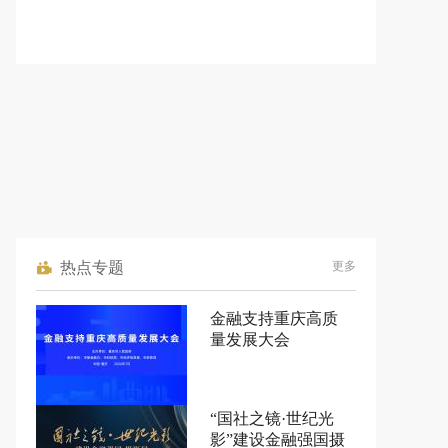
热点专题
更多
金融支持重庆高质
量发展大会
“国社之镜·世纪光
影”建设金融强国摄