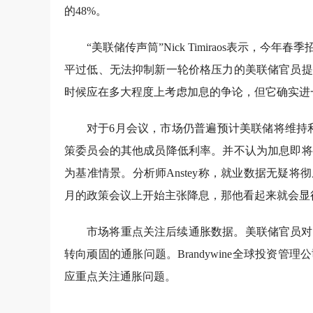
的48%。
“美联储传声筒”Nick Timiraos表示，
平过低、无法抑制新一轮价格压力的美联储官员提
时候应在多大程度上考虑加息的争论，但它确实进
对于6月会议，市场仍普遍预计美联储将维持利
策委员会的其他成员降低利率。并不认为加息即将
为基准情景。分析师Anstey称，就业数据无疑
月的政策会议上开始主张降息，那他看起来就会显
市场将重点关注后续通胀数据。美联储官员对
转向顽固的通胀问题。Brandywine全球投资
应重点关注通胀问题。