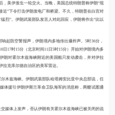
落后，美伊发生一轮交火。当晚，美国总统特朗普称伊朗“现
“接近”下令打击伊朗发电厂和桥梁。不久，特朗普在白宫对
常猛烈”。伊朗武装部队发言人对此回应，伊朗将作出“比以
部响起防空警报声，伊朗境内多地传出爆炸声。5时36分，
日17时15分（北京时间11日5时15分）开始对伊朗境内多
，伊朗对霍尔木兹海峡附近的美国船只发动袭击，并对伊拉
伊拉克库尔德自治区的美军雷达。
闭霍尔木兹海峡。伊朗武装部队哈塔姆安比亚中央总部说，任
媒体援引伊朗伊斯兰革命卫队海军的消息称，两艘试图通
在社交媒体上发声，否认伊朗有关霍尔木兹海峡已被关闭的说