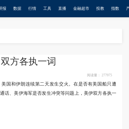
研报
数据
行情
工具
直播
金融超市
投教
指数
 双方各执一词
阅读量：
277975
上午，美国和伊朗连续第二天发生交火。在是否有美国船只遭
通话、美伊海军是否发生冲突等问题上，美伊双方各执一