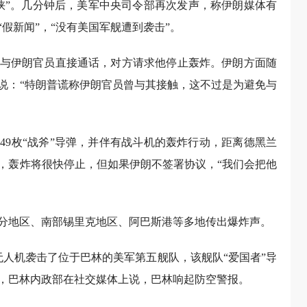
峡”。几分钟后，美军中央司令部再次发声，称伊朗媒体有
假新闻”，“没有美国军舰遭到袭击”。
与伊朗官员直接通话，对方请求他停止轰炸。伊朗方面随
说：“特朗普谎称伊朗官员曾与其接触，这不过是为避免与
49枚“战斧”导弹，并伴有战斗机的轰炸行动，距离德黑兰
称，轰炸将很快停止，但如果伊朗不签署协议，“我们会把他
分地区、南部锡里克地区、阿巴斯港等多地传出爆炸声。
用无人机袭击了位于巴林的美军第五舰队，该舰队“爱国者”导
，巴林内政部在社交媒体上说，巴林响起防空警报。