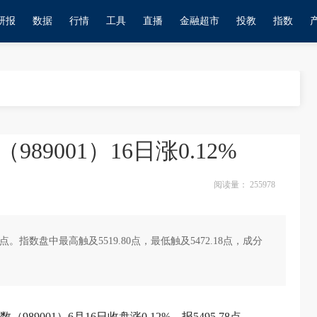
研报
数据
行情
工具
直播
金融超市
投教
指数
989001）16日涨0.12%
阅读量：
255978
.78点。指数盘中最高触及5519.80点，最低触及5472.18点，成分
。
89001）6月16日收盘涨0.12%，报5495.78点。