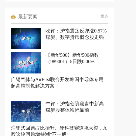
最新要闻
更多
收评：沪指震荡反弹涨0.57%
煤炭、数字货币概念股走强
【新华500】新华500指数
（989001）6日跌0.06%
广钢气体与AirFirst联合开发韩国半导体专用
超高纯制氮解决方案
午评：沪指创阶段盘中新高
煤炭股整体涨幅靠前
注销式回购占比抬升、硬科技赛道挑大梁，A
股这轮回购增持潮“不一般”