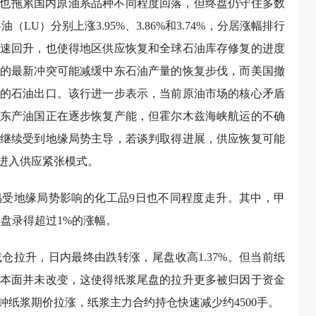
这也拖累国内原油系品种不同程度回落，但终盘仍守住多数
U）分别上涨3.95%、3.86%和3.74%，分居涨幅排行
速回升，也使得地区供应恢复和全球石油库存修复的进度
的最新冲突可能减缓中东石油产量的恢复步伐，而美国撤
的石油出口。该行进一步表示，当前原油市场的核心矛盾
东产油国正在逐步恢复产能，但霍尔木兹海峡航运的不确
继续受到地缘局势主导，若谈判取得进展，供应恢复可能
进入供应紧张模式。
受地缘局势影响的化工品9日也不同程度走升。其中，甲
盘录得超过1%的涨幅。
仓拉升，日内最终由跌转涨，尾盘收高1.37%。但当前纸
本面并未改变，这使得纸浆尾盘的拉升更多被归因于资金
钟纸浆期价拉涨，纸浆主力合约持仓快速减少约4500手。