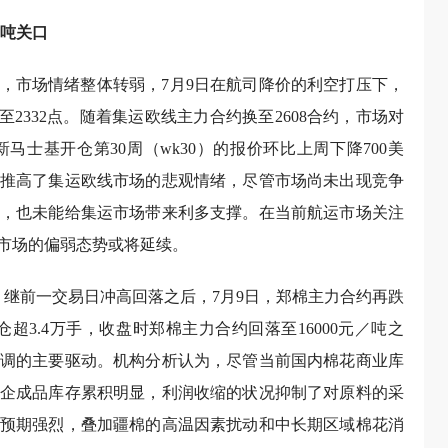
／吨关口
，市场情绪整体转弱，7月9日在航司降价的利空打压下，
至2332点。随着集运欧线主力合约换至2608合约，市场对
士基开仓第30周（wk30）的报价环比上周下降700美
推高了集运欧线市场的悲观情绪，尽管市场尚未出现竞争
，也未能给集运市场带来利多支撑。在当前航运市场关注
市场的偏弱态势或将延续。
。继前一交易日冲高回落之后，7月9日，郑棉主力合约再跌
超3.4万手，收盘时郑棉主力合约回落至16000元／吨之
调的主要驱动。机构分析认为，尽管当前国内棉花商业库
企成品库存累积明显，利润收缩的状况抑制了对原料的采
预期强烈，叠加疆棉的高温因素扰动和中长期区域棉花消