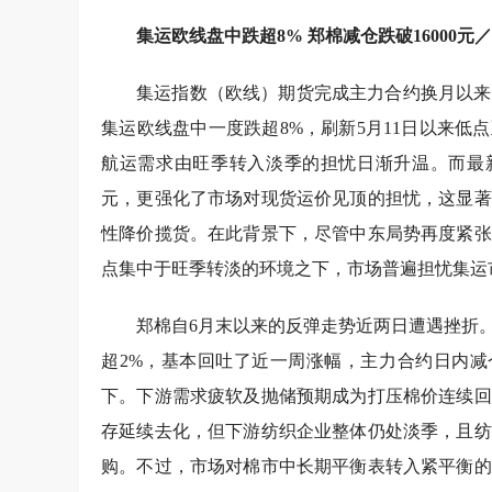
集运欧线盘中跌超8% 郑棉减仓跌破16000元
集运指数（欧线）期货完成主力合约换月以来
集运欧线盘中一度跌超8%，刷新5月11日以来低点
航运需求由旺季转入淡季的担忧日渐升温。而最新马
元，更强化了市场对现货运价见顶的担忧，这显著
性降价揽货。在此背景下，尽管中东局势再度紧张
点集中于旺季转淡的环境之下，市场普遍担忧集运
郑棉自6月末以来的反弹走势近两日遭遇挫折
超2%，基本回吐了近一周涨幅，主力合约日内减仓
下。下游需求疲软及抛储预期成为打压棉价连续回
存延续去化，但下游纺织企业整体仍处淡季，且纺
购。不过，市场对棉市中长期平衡表转入紧平衡的