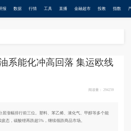
研报
数据
行情
工具
直播
金融超市
投教
指数
原油系能化冲高回落 集运欧线
阅读量：
294259
幅分居涨幅排行前三位。塑料、苯乙烯、液化气、甲醇等多个能
续疲态，碳酸锂再跌超5%，继续领跌商品市场。