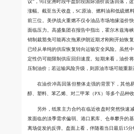
议”，9日亚洲时段午盘阶段国际油价震荡回落，
涨幅。截至当天收盘，SC原油、燃料油和低硫燃料油（L
前三位。美伊战火重燃不仅令油品市场地缘溢价快
面临压力。
高盛集团在报告中指出，霍尔木兹海峡
销制裁豁免可能再次拖累伊朗近期才刚刚开始恢复
已经从单纯的供应恢复转向运输安全风险。虽然中
定性仍可能限制供应回归速度。短期来看，油价将
压制油价；若运输风险升级，则原油市场可能重新
在油价冲高回落但整体走强的背景下，其他易
醇、塑料、苯乙烯、对二甲苯（PX）等多个品种收
另外，纸浆主力合约在临近收盘时突然快速减
浆面临的淡季需求偏弱、港口累库、仓单攀升的基
离场促发的反弹。盘面上看，伴随着当日最后15分