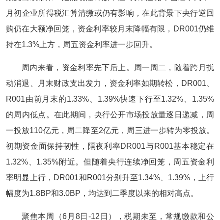
月初企业所得税汇算清缴或仍有影响，在此背景下央行逆回
购仍在大额净回笼，资金利率较月末降幅有限，DR001仍维
持在1.3%上方，周五资金利率进一步回升。
周内来看，资金利率先下后上。周一周二，随着跨月扰
动消退、月末财政支出发力，资金利率如期转松，DR001、
R001由前月末的1.33%、1.39%快速下行至1.32%、1.35%
的周内低点。在此期间，央行公开市场投放量逐日递减，周
一投放110亿元，周二降至2亿元，周三进一步转为零投放。
初期资金面保持韧性，隔夜利率DR001与R001基本稳定在
1.32%、1.35%附近。但随着央行连续净回笼，周五资金利
率明显上行，DR001和R001分别升至1.34%、1.39%，上行
幅度为1.8BP和3.0BP，均达到二季度以来的相对高点。
聚焦本周（6月8日-12日），税期未至，常规缴款和公