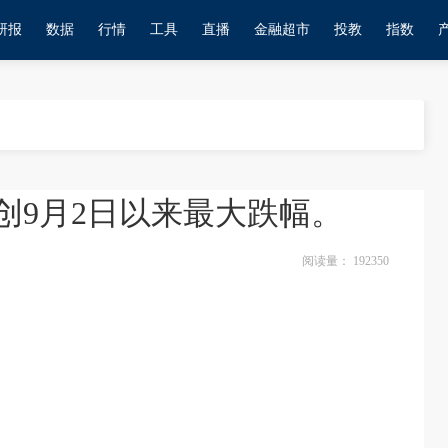
研报
数据
行情
工具
直播
金融超市
投教
指数
，创9月2日以来最大跌幅。
阅读量：
192350