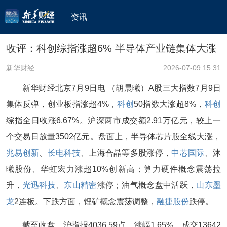
资讯
收评：科创综指涨超6% 半导体产业链集体大涨
新华财经
2026-07-09 15:31
新华财经北京7月9日电 （胡晨曦）A股三大指数7月9日
集体反弹，创业板指涨超4%，
科创
50指数大涨超8%，
科创
综指全日收涨6.67%。沪深两市成交额2.91万亿元，较上一
个交易日放量3502亿元。盘面上，半导体芯片股全线大涨，
兆易创新
、
长电科技
、上海合晶等多股涨停，
中芯国际
、沐
曦股份、华虹宏力涨超10%创新高；算力硬件概念震荡拉
升，
光迅科技
、
东山精密
涨停；油气概念盘中活跃，
山东墨
龙
2连板。下跌方面，锂矿概念震荡调整，
融捷股份
跌停。
截至收盘，沪指报4036.59点，涨幅1.65%，成交13642